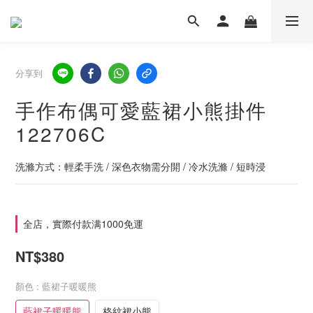
分享到
手作布偶可愛藍裙小熊掛件
122706C
洗滌方式：輕柔手洗 / 深色衣物需分開 / 冷水洗滌 / 短時浸
全店，實際付款满1000免運
NT$380
顏色
: 藍裙子暖暖熊
藍裙子暖暖熊
格紋裙小熊