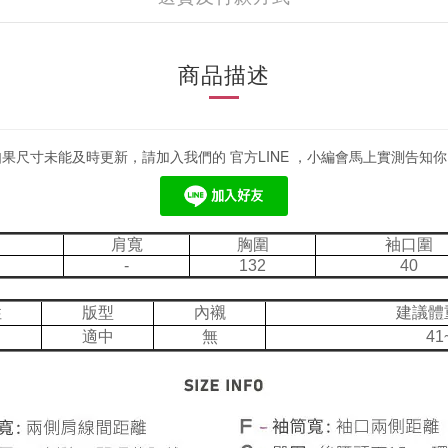
商品描述
如果尺寸未能及時更新，請加入我們的 官方LINE ，小編會馬上實測告知你
肩寬
胸圍
袖口圍
-
132
40
性
版型
內襯
建議體
適中
無
41