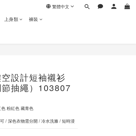
繁體中文
上身類
褲裝
立即購買
鏤空設計短袖襯衫
節抽繩）103807
紅色 粉紅色 藏青色
 / 深色衣物需分開 / 冷水洗滌 / 短時浸