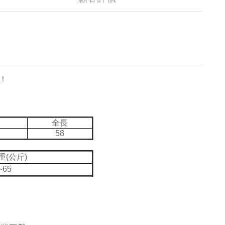
！
全長
58
重(公斤)
~65