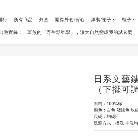
排行
所有商品
外套
開襟外套/背心
洋裝/裙子
鞋子
出遊實錄：上班族的「野生鬆弛學」，讓大自然變成我的試衣間
日系文藝
（下擺可調
面料：100%棉
顏色：白色 淺綠色 玫
尺碼：均碼F
洗滌方式：機洗 手洗均可