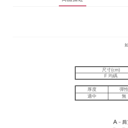
尺寸(cm)
F 均碼
厚度
彈
適中
無