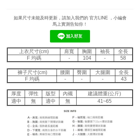
如果尺寸未能及時更新，請加入我們的 官方LINE ，小編會
馬上實測告知你！
上衣尺寸(cm)
肩寬
胸圍
袖長
全長
F 均碼
-
104
-
58
褲子尺寸(cm)
腰圍
臀圍
大腿圍
全長
F 均碼
-
-
-
43
厚度
彈性
版型
內襯
建議體重(公斤)
適中
無
適中
無
41~65