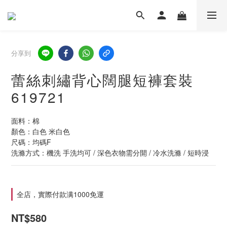
分享到
蕾絲刺繡背心闊腿短褲套裝
619721
面料：棉
顏色：白色 米白色
尺碼：均碼F
洗滌方式：機洗 手洗均可 / 深色衣物需分開 / 冷水洗滌 / 短時浸
全店，實際付款满1000免運
NT$580