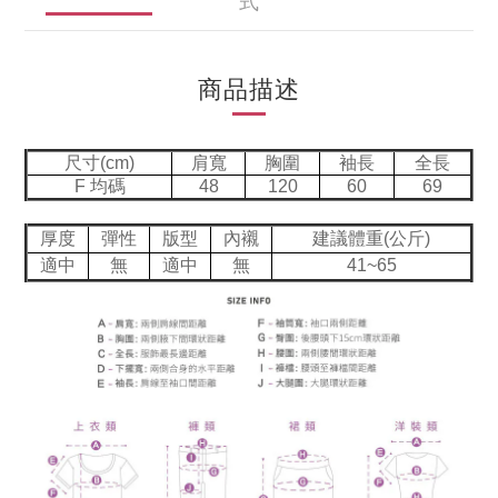
式
商品描述
尺寸(cm)
肩寬
胸圍
袖長
全長
F 均碼
48
120
60
69
厚度
彈性
版型
內襯
建議體重(公斤)
適中
無
適中
無
41~65