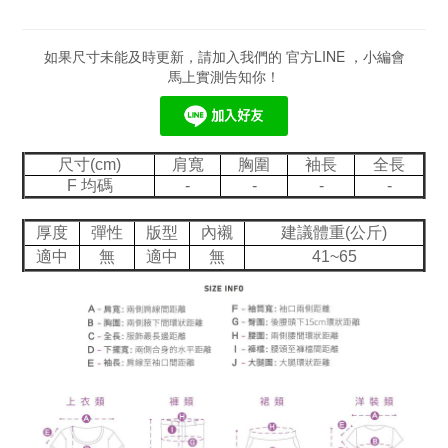
如果尺寸未能及時更新，請加入我們的 官方LINE ，小編會
馬上實測告知你！
尺寸(cm)
肩寬
胸圍
袖長
全長
F 均碼
-
-
-
-
厚度
彈性
版型
內襯
建議體重(公斤)
適中
無
適中
無
41~65