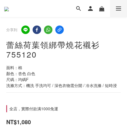
分享到
蕾絲荷葉領綁帶燒花襯衫
755120
面料：棉
顏色：杏色 白色
尺碼：均碼F
洗滌方式：機洗 手洗均可 / 深色衣物需分開 / 冷水洗滌 / 短時浸
全店，實際付款满1000免運
NT$1,080