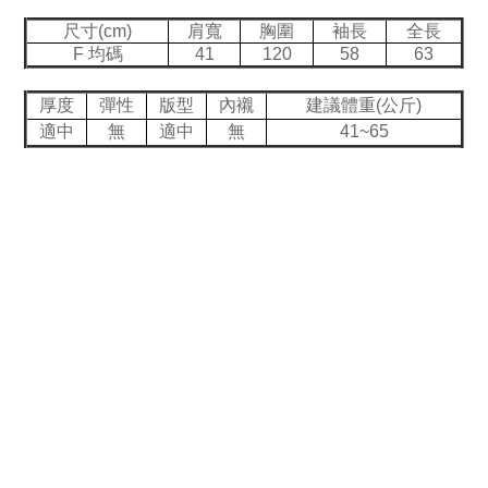
尺寸(cm)
肩寬
胸圍
袖長
全長
F 均碼
41
120
58
63
厚度
彈性
版型
內襯
建議體重(公斤)
適中
無
適中
無
41~65