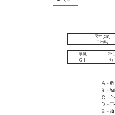
尺寸(cm)
F 均碼
厚度
彈
適中
無