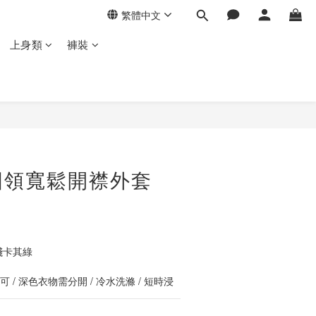
繁體中文
上身類
褲裝
立即購買
圓領寬鬆開襟外套
淺卡其綠
 / 深色衣物需分開 / 冷水洗滌 / 短時浸