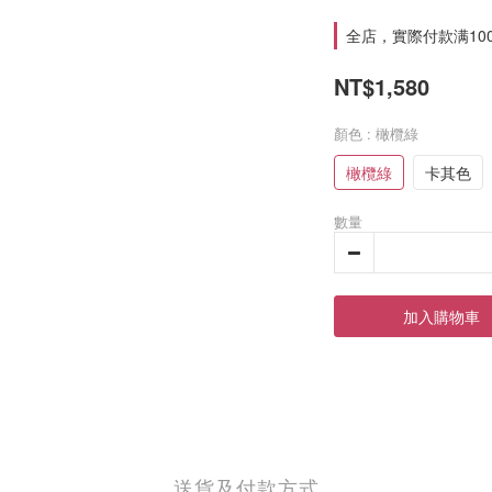
全店，實際付款满10
NT$1,580
顏色
: 橄欖綠
橄欖綠
卡其色
數量
加入購物車
送貨及付款方式