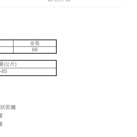
全長
68
重(公斤)
~65