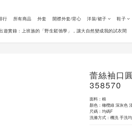
排行
所有商品
外套
開襟外套/背心
洋裝/裙子
鞋子
出遊實錄：上班族的「野生鬆弛學」，讓大自然變成我的試衣間
蕾絲袖口
358570
面料：棉
顏色：橄欖綠 深灰色 
尺碼：均碼F  
洗滌方式：機洗 手洗均可