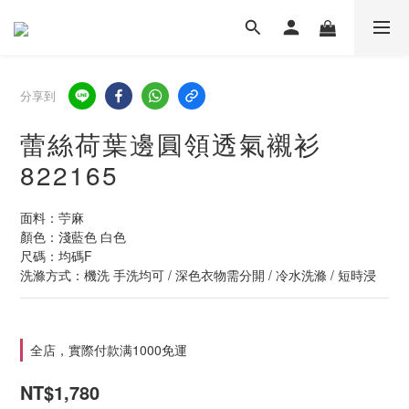
分享到
蕾絲荷葉邊圓領透氣襯衫
822165
面料：苧麻
顏色：淺藍色 白色
尺碼：均碼F
洗滌方式：機洗 手洗均可 / 深色衣物需分開 / 冷水洗滌 / 短時浸
全店，實際付款满1000免運
NT$1,780