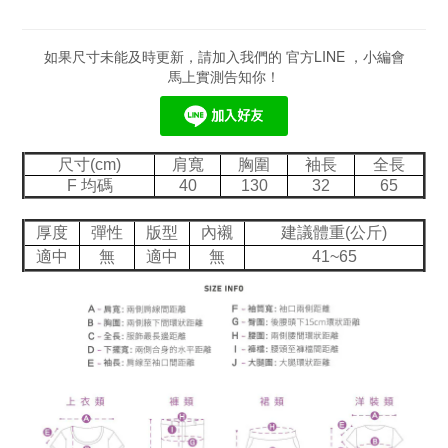
如果尺寸未能及時更新，請加入我們的 官方LINE ，小編會
馬上實測告知你！
尺寸(cm)
肩寬
胸圍
袖長
全長
F 均碼
40
130
32
65
厚度
彈性
版型
內襯
建議體重(公斤)
適中
無
適中
無
41~65