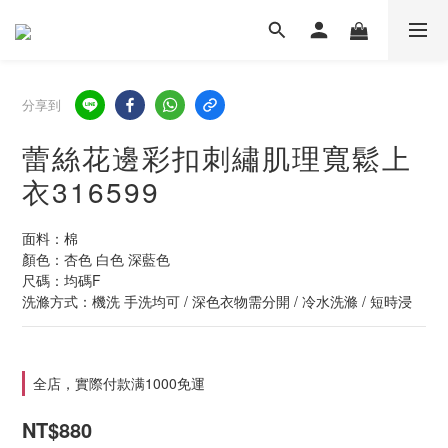
分享到
蕾絲花邊彩扣刺繡肌理寬鬆上
衣316599
面料：棉
顏色：杏色 白色 深藍色
尺碼：均碼F
洗滌方式：機洗 手洗均可 / 深色衣物需分開 / 冷水洗滌 / 短時浸
全店，實際付款满1000免運
NT$880