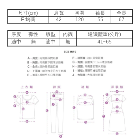
尺寸(cm)
肩寬
胸圍
袖長
全長
F 均碼
42
120
55
67
厚度
彈性
版型
內襯
建議體重(公斤)
適中
無
適中
無
41~65