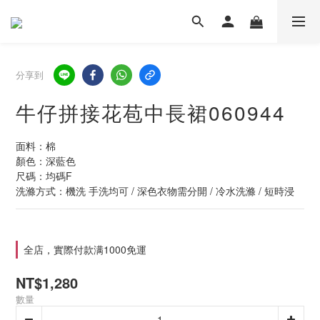
分享到
牛仔拼接花苞中長裙060944
面料：棉
顏色：深藍色
尺碼：均碼F
洗滌方式：機洗 手洗均可 / 深色衣物需分開 / 冷水洗滌 / 短時浸
全店，實際付款满1000免運
NT$1,280
數量