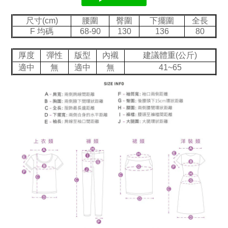
尺寸(cm)
腰圍
臀圍
下擺圍
全長
F 均碼
68-90
130
136
80
厚度
彈性
版型
內襯
建議體重(公斤)
適中
無
適中
無
41~65