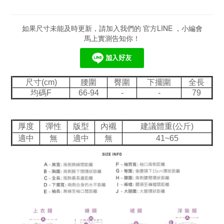
如果尺寸未能及時更新，請加入我們的 官方LINE ，小編會
馬上實測告知你！
尺寸(cm)
腰圍
臀圍
下擺圍
全長
均碼F
66-94
-
-
79
厚度
彈性
版型
內襯
建議體重(公斤)
適中
無
適中
無
41~65