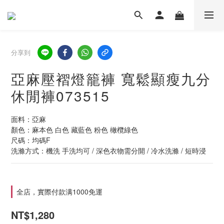
分享到
亞麻壓褶燈籠褲 寬鬆顯瘦九分
休閒褲073515
面料：亞麻
顏色：麻本色 白色 藏藍色 粉色 橄欖綠色
尺碼：均碼F
洗滌方式：機洗 手洗均可 / 深色衣物需分開 / 冷水洗滌 / 短時浸
全店，實際付款满1000免運
NT$1,280