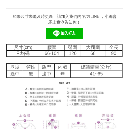
如果尺寸未能及時更新，請加入我們的 官方LINE ，小編會
馬上實測告知你！
尺寸(cm)
腰圍
臀圍
大腿圍
全長
F 均碼
66-104
120
68
90
厚度
彈性
版型
內襯
建議體重(公斤)
適中
無
適中
無
41~65