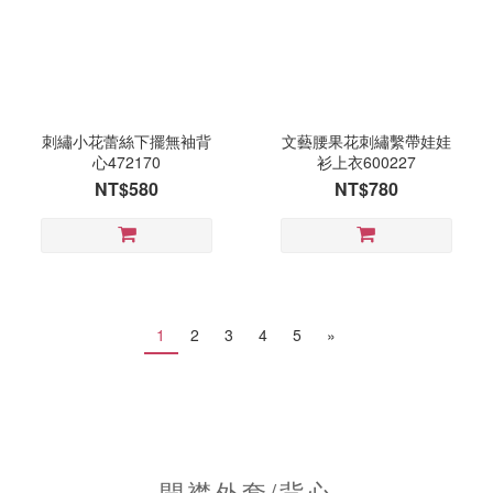
刺繡小花蕾絲下擺無袖背
文藝腰果花刺繡繫帶娃娃
心472170
衫上衣600227
NT$580
NT$780
1
2
3
4
5
»
開襟外套/背心