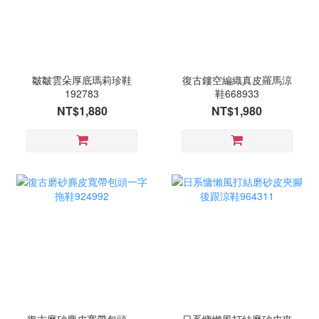
皺皺雲朵厚底瑪莉珍鞋
復古鏤空編織真皮羅馬涼
192783
鞋668933
NT$1,880
NT$1,980