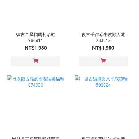
復古金屬扣瑪莉珍鞋
復古手作感牛皮懶人鞋
966911
283512
NT$1,980
NT$1,980
日系復古麂皮蝴蝶結樂福
復古編織交叉平底涼鞋