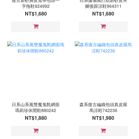
復古磨砂麂皮寬帶包頭一
日系慵懶風打結磨砂皮夾
字拖鞋924992
腳後跟涼鞋964311
NT$1,680
NT$1,680
日系山系風雙魔鬼氈網面
森系復古編織包頭真皮羅
瑪莉珍休閒鞋880242
馬涼鞋742236
NT$1,880
NT$1,980