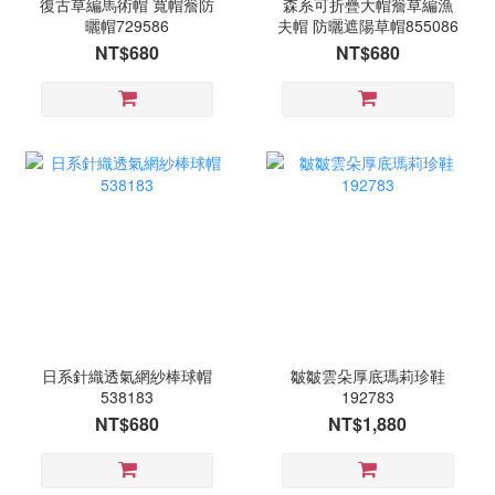
復古草編馬術帽 寬帽簷防
森系可折疊大帽簷草編漁
曬帽729586
夫帽 防曬遮陽草帽855086
NT$680
NT$680
日系針織透氣網紗棒球帽
皺皺雲朵厚底瑪莉珍鞋
538183
192783
NT$680
NT$1,880