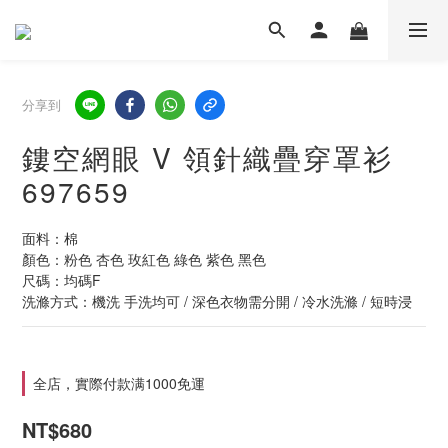
分享到
鏤空網眼 V 領針織疊穿罩衫
697659
面料：棉
顏色：粉色 杏色 玫紅色 綠色 紫色 黑色
尺碼：均碼F
洗滌方式：機洗 手洗均可 / 深色衣物需分開 / 冷水洗滌 / 短時浸
全店，實際付款满1000免運
NT$680