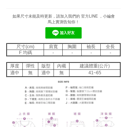
如果尺寸未能及時更新，請加入我們的 官方LINE ，小編會
馬上實測告知你！
尺寸(cm)
肩寬
胸圍
袖長
全長
F 均碼
-
-
-
-
厚度
彈性
版型
內襯
建議體重(公斤)
適中
無
適中
無
41~65