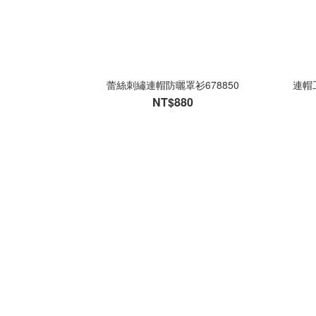
蕾絲刺繡連帽防曬罩衫678850
連帽
NT$880