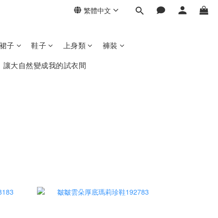
繁體中文
/裙子
鞋子
上身類
褲裝
，讓大自然變成我的試衣間