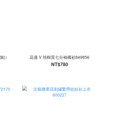
開釦）
花邊 V 領棉質七分袖襯衫849856
NT$780