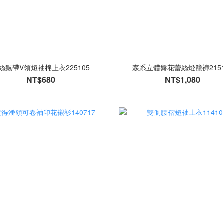
絲飄帶V領短袖棉上衣225105
森系立體盤花蕾絲燈籠褲2151
NT$680
NT$1,080