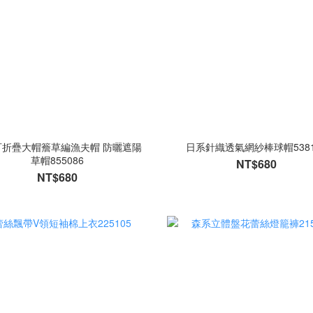
可折疊大帽簷草編漁夫帽 防曬遮陽
日系針織透氣網紗棒球帽5381
草帽855086
NT$680
NT$680