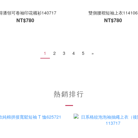
得潘領可卷袖印花襯衫140717
雙側腰褶短袖上衣114106
NT$780
NT$780
1
2
3
4
5
»
熱銷排行