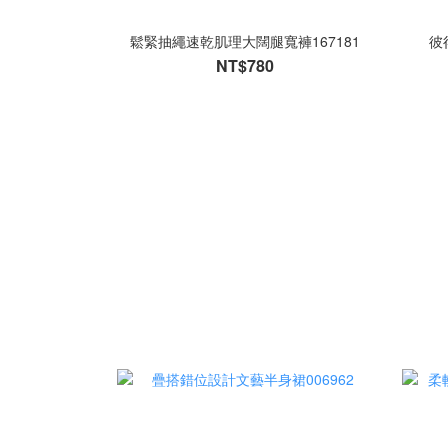
鬆緊抽繩速乾肌理大闊腿寬褲167181
彼
NT$780