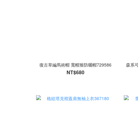
復古草編馬術帽 寬帽簷防曬帽729586
森系
NT$680