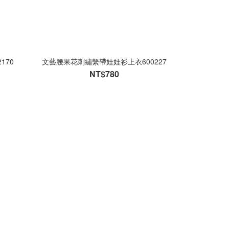
170
文藝腰果花刺繡繫帶娃娃衫上衣600227
NT$780