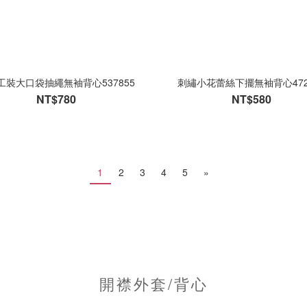
工裝大口袋抽繩無袖背心537855
刺繡小花蕾絲下擺無袖背心472
NT$780
NT$580
1
2
3
4
5
»
開襟外套/背心