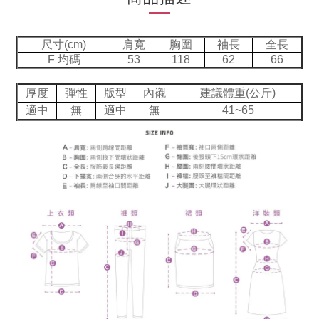
尺寸(cm)
肩寬
胸圍
袖長
全長
F 均碼
53
118
62
66
厚度
彈性
版型
內襯
建議體重(公斤)
適中
無
適中
無
41~65