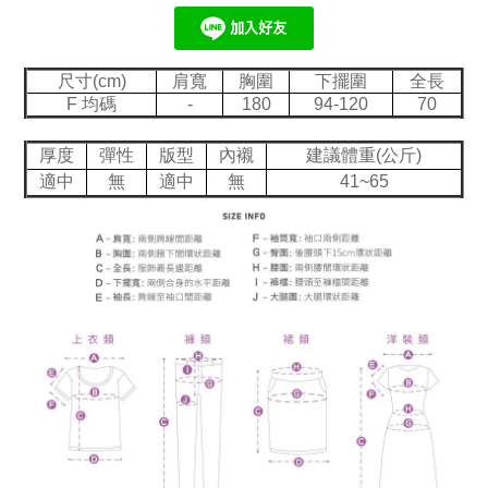
尺寸(cm)
肩寬
胸圍
下擺圍
全長
F 均碼
-
180
94-120
70
厚度
彈性
版型
內襯
建議體重(公斤)
適中
無
適中
無
41~65