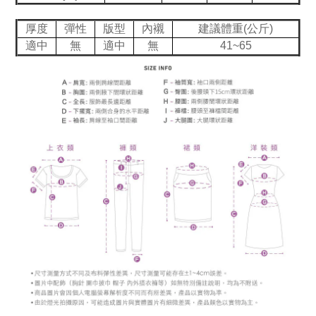
厚度
彈性
版型
內襯
建議體重(公斤)
適中
無
適中
無
41~65