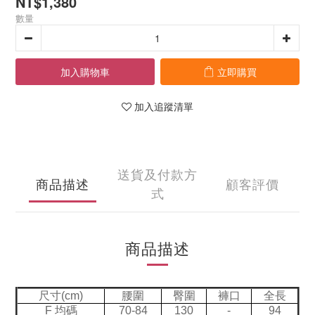
NT$1,380
數量
加入購物車
立即購買
加入追蹤清單
送貨及付款方
商品描述
顧客評價
式
商品描述
尺寸(cm)
腰圍
臀圍
褲口
全長
F 均碼
70-84
130
-
94