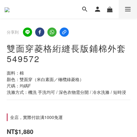
分享到
雙面穿菱格絎縫長版鋪棉外套
549572
面料：棉
顏色：雙面穿（米白素面／橄欖綠菱格）
尺碼：均碼F  
洗滌方式：機洗 手洗均可 / 深色衣物需分開 / 冷水洗滌 / 短時浸
全店，實際付款满1000免運
NT$1,880