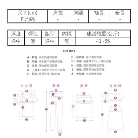
尺寸(cm)
肩寬
胸圍
袖長
全長
F 均碼
-
-
-
-
厚度
彈性
版型
內襯
建議體重(公斤)
適中
無
適中
無
41~65