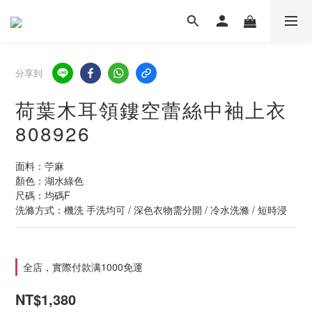
分享到
荷葉木耳領鏤空蕾絲中袖上衣
808926
面料：苧麻
顏色：湖水綠色
尺碼：均碼F
洗滌方式：機洗 手洗均可 / 深色衣物需分開 / 冷水洗滌 / 短時浸
全店，實際付款满1000免運
NT$1,380