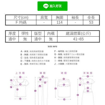
尺寸(cm)
肩寬
胸圍
袖長
全長
F 均碼
-
114
-
53
厚度
彈性
版型
內襯
建議體重(公斤)
適中
無
適中
無
41~65