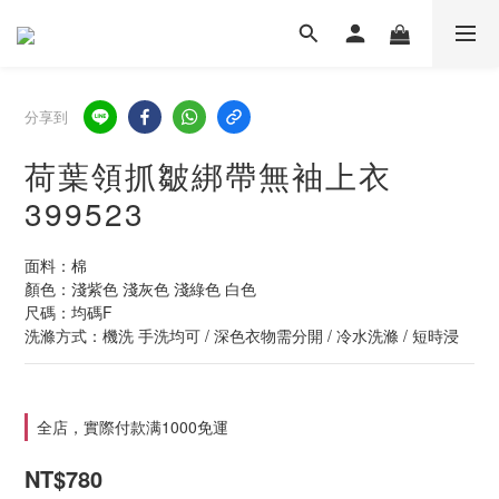
分享到
荷葉領抓皺綁帶無袖上衣
399523
面料：棉
顏色：淺紫色 淺灰色 淺綠色 白色
尺碼：均碼F
洗滌方式：機洗 手洗均可 / 深色衣物需分開 / 冷水洗滌 / 短時浸
全店，實際付款满1000免運
NT$780