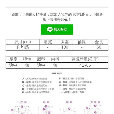
如果尺寸未能及時更新，請加入我們的 官方LINE ，小編會
馬上實測告知你！
尺寸(cm)
肩寬
胸圍
袖長
全長
F 均碼
-
100
-
60
厚度
彈性
版型
內襯
建議體重(公斤)
適中
無
適中
無
41~65