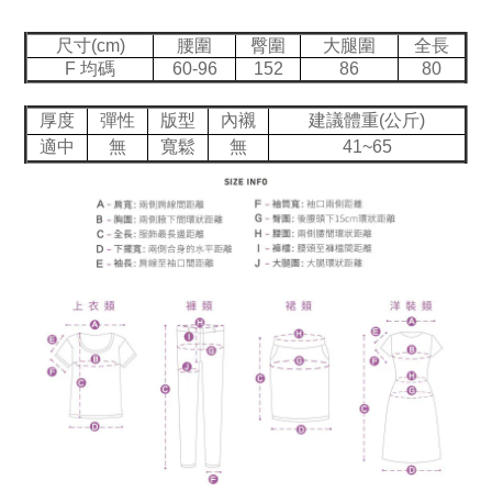
尺寸(cm)
腰圍
臀圍
大腿圍
全長
F 均碼
60-96
152
86
80
厚度
彈性
版型
內襯
建議體重(公斤)
適中
無
寬鬆
無
41~65