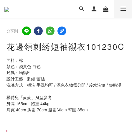
分享到
花邊領刺綉短袖襯衣101230C
面料：棉
顏色：淺黃色 白色
尺碼：均碼F  
設計工藝：刺繡 蕾絲
洗滌方式：機洗 手洗均可 / 深色衣物需分開 / 冷水洗滌 / 短時浸
模特兒「麥麥」身型參考
身高 165cm  體重 44kg  
肩寬 40cm 胸圍 70cm 腰圍60cm 臀圍 85cm