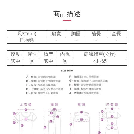
商品描述
尺寸(cm)
肩寬
胸圍
袖長
全長
F 均碼
-
-
-
-
厚度
彈性
版型
內襯
建議體重(公斤)
適中
無
適中
無
41~65