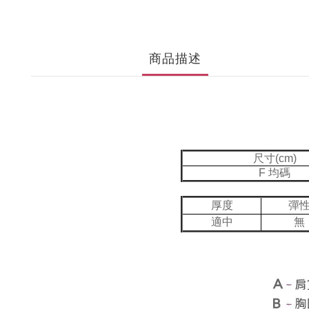
商品描述
尺寸(cm)
F 均碼
厚度
彈
適中
無