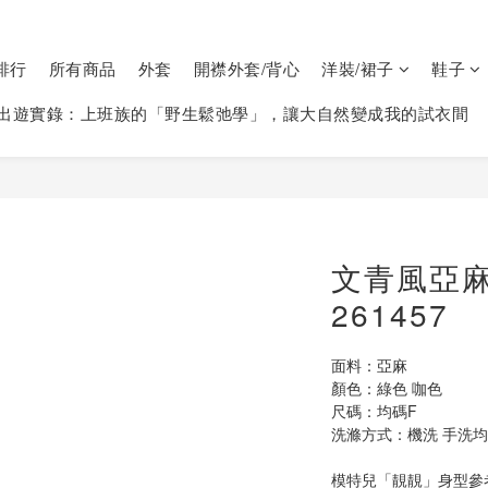
排行
所有商品
外套
開襟外套/背心
洋裝/裙子
鞋子
出遊實錄：上班族的「野生鬆弛學」，讓大自然變成我的試衣間
文青風亞
261457
面料：亞麻
顏色：綠色 咖色
尺碼：均碼F
洗滌方式：機洗 手洗均可
模特兒「靚靚」身型參