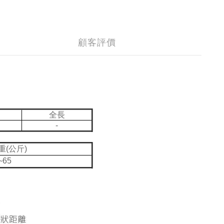
顧客評價
全長
-
重(公斤)
~65