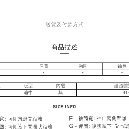
送貨及付款方式
商品描述
肩寬
胸圍
袖長
-
-
-
性
版型
內襯
建議體
適中
無
41