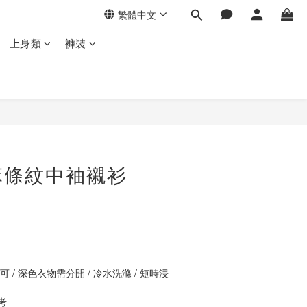
繁體中文
上身類
褲裝
立即購買
麻條紋中袖襯衫
 / 深色衣物需分開 / 冷水洗滌 / 短時浸
考