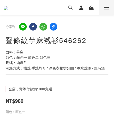
分享到
豎條紋苧麻襯衫546262
面料：苧麻
顏色：顏色一 顏色二 顏色三
尺碼：均碼F
洗滌方式：機洗 手洗均可 / 深色衣物需分開 / 冷水洗滌 / 短時浸
全店，實際付款满1000免運
NT$980
顏色
: 顏色一