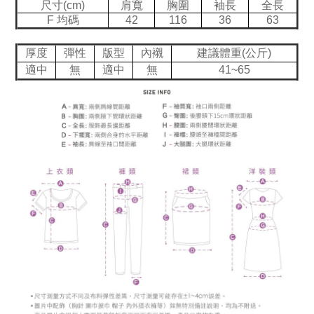
尺寸(cm)
肩寬
胸圍
袖長
全長
F 均碼
42
116
36
63
厚度
彈性
版型
內襯
建議體重(公斤)
適中
無
適中
無
41~65