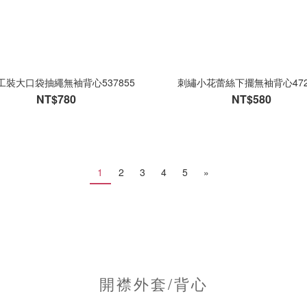
工裝大口袋抽繩無袖背心537855
刺繡小花蕾絲下擺無袖背心472
NT$780
NT$580
1
2
3
4
5
»
開襟外套/背心