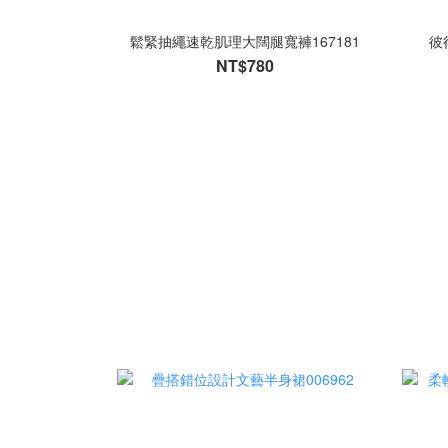
鬆緊抽繩速乾肌理大闊腿寬褲167181
彼
NT$780