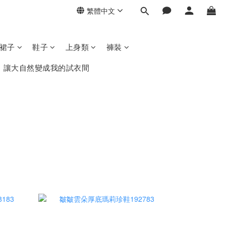
繁體中文
/裙子
鞋子
上身類
褲裝
，讓大自然變成我的試衣間