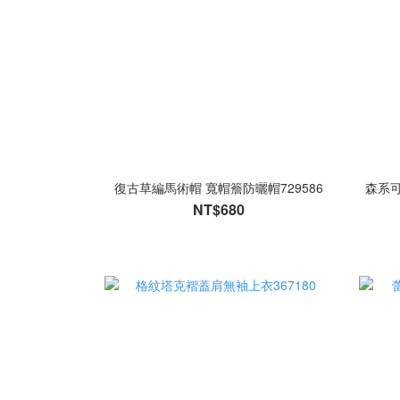
復古草編馬術帽 寬帽簷防曬帽729586
森系
NT$680