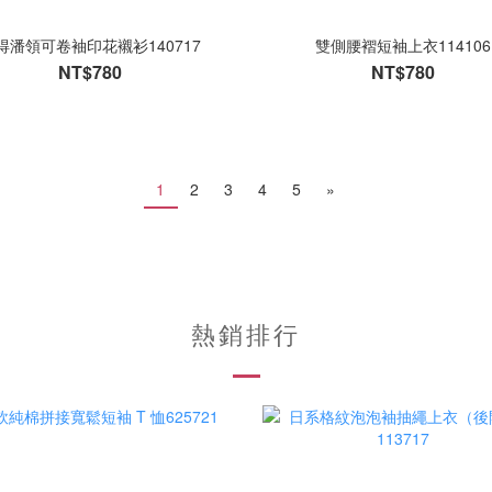
得潘領可卷袖印花襯衫140717
雙側腰褶短袖上衣114106
NT$780
NT$780
1
2
3
4
5
»
熱銷排行