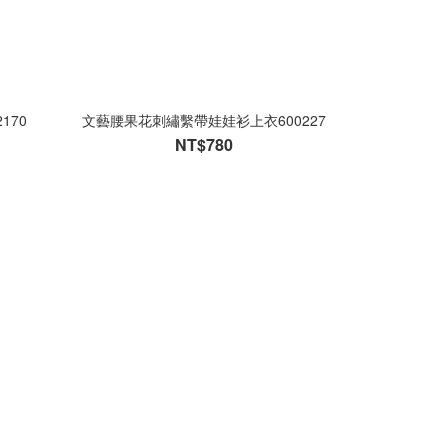
170
文藝腰果花刺繡繫帶娃娃衫上衣600227
NT$780