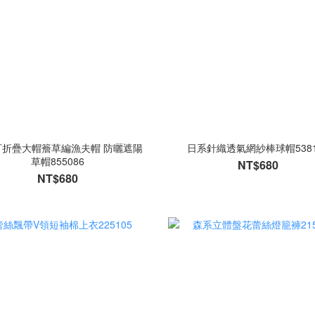
可折疊大帽簷草編漁夫帽 防曬遮陽
日系針織透氣網紗棒球帽5381
草帽855086
NT$680
NT$680