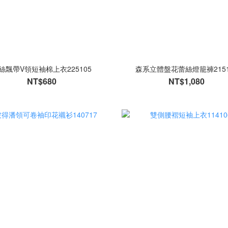
絲飄帶V領短袖棉上衣225105
森系立體盤花蕾絲燈籠褲2151
NT$680
NT$1,080