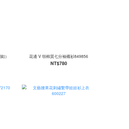
開釦）
花邊 V 領棉質七分袖襯衫849856
NT$780