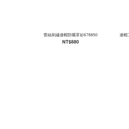
蕾絲刺繡連帽防曬罩衫678850
連帽
NT$880