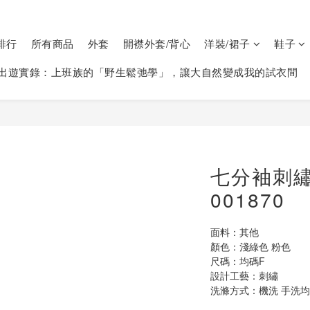
排行
所有商品
外套
開襟外套/背心
洋裝/裙子
鞋子
出遊實錄：上班族的「野生鬆弛學」，讓大自然變成我的試衣間
七分袖刺
001870
面料：其他
顏色：淺綠色 粉色
尺碼：均碼F  
設計工藝：刺繡
洗滌方式：機洗 手洗均可