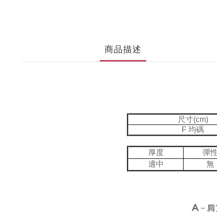
商品描述
尺寸(cm)
F 均碼
厚度
彈
適中
無