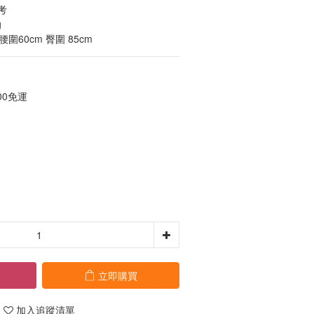
考
  
 腰圍60cm 臀圍 85cm
00免運
立即購買
加入追蹤清單