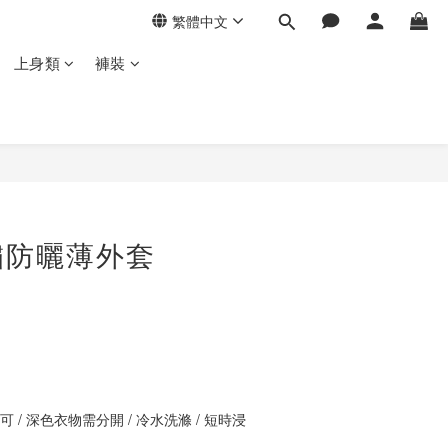
繁體中文
上身類
褲裝
立即購買
繡防曬薄外套
 / 深色衣物需分開 / 冷水洗滌 / 短時浸