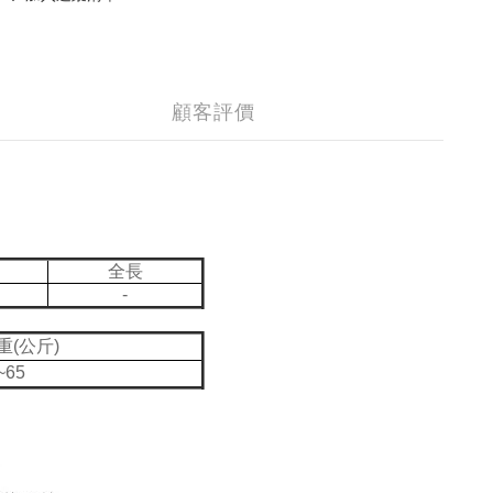
顧客評價
全長
-
重(公斤)
~65