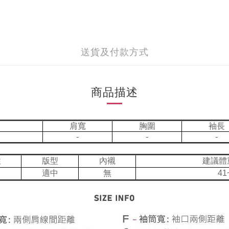
送貨及付款方式
商品描述
肩寬
胸圍
袖長
-
-
-
性
版型
內襯
建議體
適中
無
41