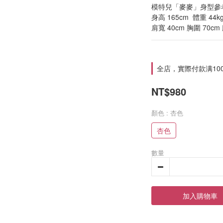
模特兒「麥麥」身型參
身高 165cm  體重 44kg
肩寬 40cm 胸圍 70cm
全店，實際付款满10
NT$980
顏色
: 杏色
杏色
數量
加入購物車