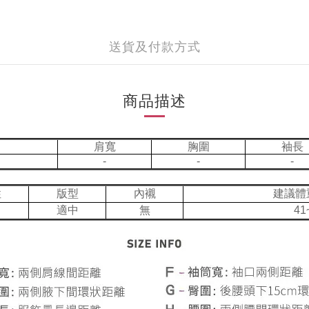
送貨及付款方式
商品描述
肩寬
胸圍
袖長
-
-
-
性
版型
內襯
建議體
適中
無
41