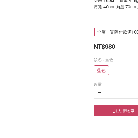
身高 165cm  體重 44kg
肩寬 40cm 胸圍 70cm
全店，實際付款满10
NT$980
顏色
: 藍色
藍色
數量
加入購物車