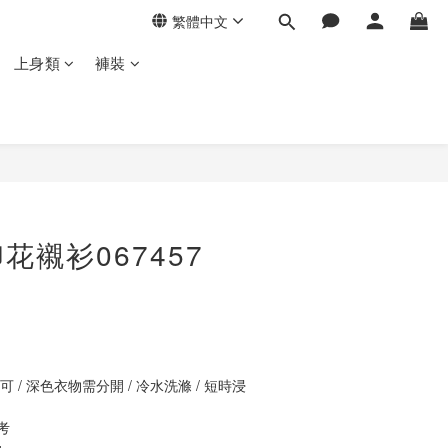
繁體中文
上身類
褲裝
立即購買
花襯衫067457
 / 深色衣物需分開 / 冷水洗滌 / 短時浸
考