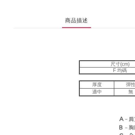
商品描述
尺寸(cm)
F 均碼
厚度
彈
適中
無