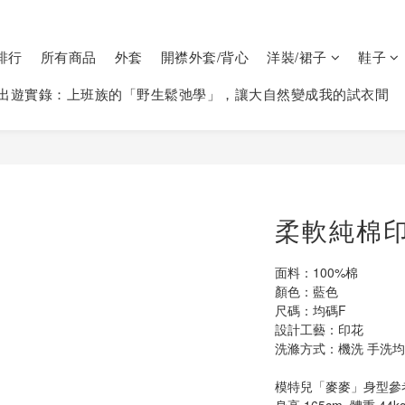
排行
所有商品
外套
開襟外套/背心
洋裝/裙子
鞋子
出遊實錄：上班族的「野生鬆弛學」，讓大自然變成我的試衣間
柔軟純棉印
面料：100%棉
顏色：藍色
尺碼：均碼F  
設計工藝：印花
洗滌方式：機洗 手洗均可
模特兒「麥麥」身型參