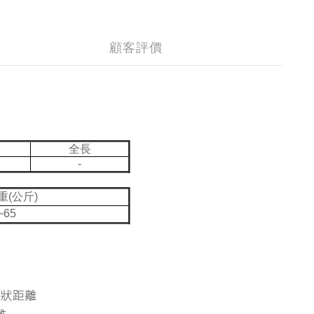
顧客評價
全長
-
重(公斤)
~65