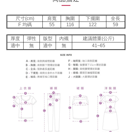
尺寸(cm)
肩寬
胸圍
下擺圍
全長
F 均碼
55
116
122
59
厚度
彈性
版型
內襯
建議體重(公斤)
適中
無
適中
無
41~65