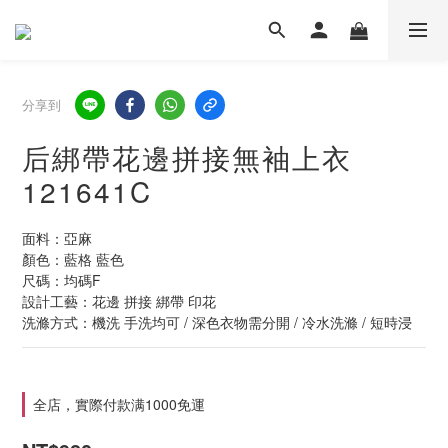
分享到
后綁帶花邊拼接無袖上衣
121641C
面料：亞麻
顏色：藍格 藍色
尺碼：均碼F
設計工藝：花邊 拼接 綁帶 印花
洗滌方式：機洗 手洗均可 / 深色衣物需分開 / 冷水洗滌 / 短時浸
全店，實際付款满1000免運