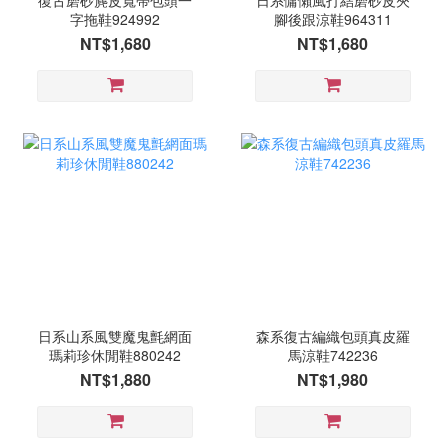
復古磨砂麂皮寬帶包頭一
日系慵懶風打結磨砂皮夾
字拖鞋924992
腳後跟涼鞋964311
NT$1,680
NT$1,680
日系山系風雙魔鬼氈網面
森系復古編織包頭真皮羅
瑪莉珍休閒鞋880242
馬涼鞋742236
NT$1,880
NT$1,980