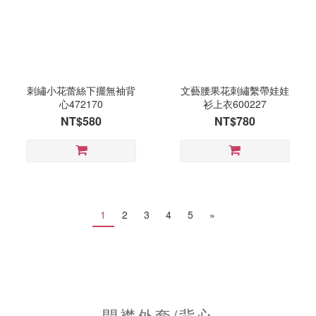
刺繡小花蕾絲下擺無袖背
文藝腰果花刺繡繫帶娃娃
心472170
衫上衣600227
NT$580
NT$780
1
2
3
4
5
»
開襟外套/背心