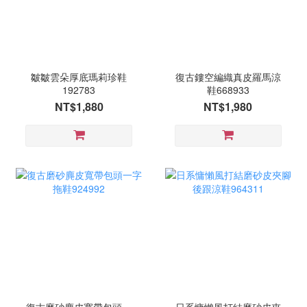
皺皺雲朵厚底瑪莉珍鞋
復古鏤空編織真皮羅馬涼
192783
鞋668933
NT$1,880
NT$1,980