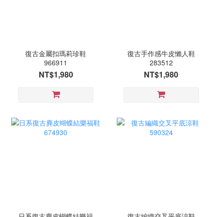
復古金屬扣瑪莉珍鞋
復古手作感牛皮懶人鞋
966911
283512
NT$1,980
NT$1,980
日系復古麂皮蝴蝶結樂福
復古編織交叉平底涼鞋