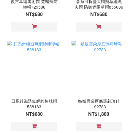
復古草編馬術帽 寬帽簷防
森系可折疊大帽簷草編漁
曬帽729586
夫帽 防曬遮陽草帽855086
NT$680
NT$680
日系針織透氣網紗棒球帽
皺皺雲朵厚底瑪莉珍鞋
538183
192783
NT$680
NT$1,880