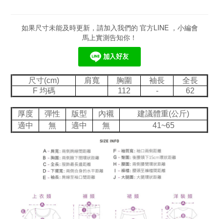
如果尺寸未能及時更新，請加入我們的 官方LINE ，小編會
馬上實測告知你！
尺寸(cm)
肩寬
胸圍
袖長
全長
F 均碼
112
-
62
厚度
彈性
版型
內襯
建議體重(公斤)
適中
無
適中
無
41~65