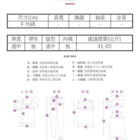
尺寸(cm)
肩寬
胸圍
袖長
全長
F 均碼
-
-
-
-
厚度
彈性
版型
內襯
建議體重(公斤)
適中
無
適中
無
41~65