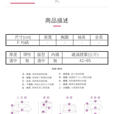
式
商品描述
尺寸(cm)
肩寬
胸圍
袖長
全長
F 均碼
-
-
-
-
厚度
彈性
版型
內襯
建議體重(公斤)
適中
無
適中
無
41~65