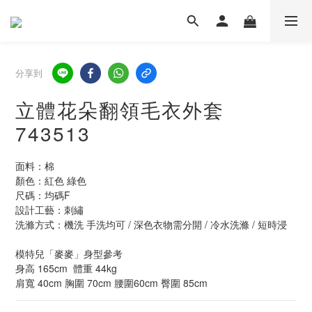
分享到
立體花朵翻領毛衣外套
743513
面料：棉
顏色：紅色 綠色
尺碼：均碼F  
設計工藝：刺繡
洗滌方式：機洗 手洗均可 / 深色衣物需分開 / 冷水洗滌 / 短時浸
模特兒「麥麥」身型參考
身高 165cm  體重 44kg  
肩寬 40cm 胸圍 70cm 腰圍60cm 臀圍 85cm