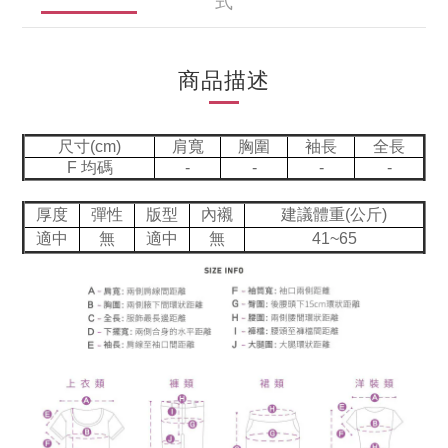
式
商品描述
尺寸(cm)
肩寬
胸圍
袖長
全長
F 均碼
-
-
-
-
厚度
彈性
版型
內襯
建議體重(公斤)
適中
無
適中
無
41~65