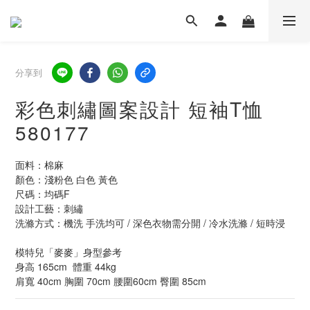
分享到
彩色刺繡圖案設計 短袖T恤
580177
面料：棉麻
顏色：淺粉色 白色 黃色
尺碼：均碼F  
設計工藝：刺繡
洗滌方式：機洗 手洗均可 / 深色衣物需分開 / 冷水洗滌 / 短時浸
模特兒「麥麥」身型參考
身高 165cm  體重 44kg  
肩寬 40cm 胸圍 70cm 腰圍60cm 臀圍 85cm