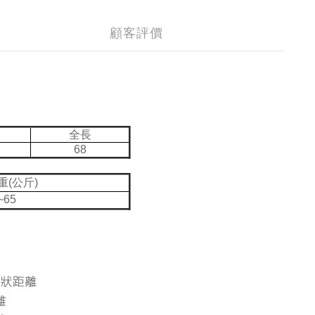
顧客評價
全長
68
重(公斤)
~65