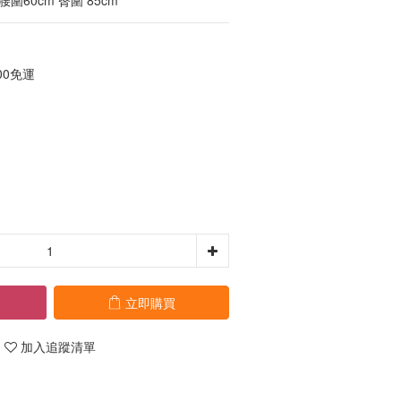
 腰圍60cm 臀圍 85cm
00免運
立即購買
加入追蹤清單