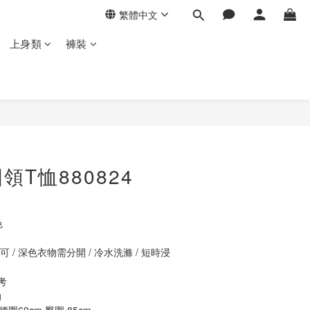
繁體中文
上身類
褲裝
立即購買
T恤880824
色
 / 深色衣物需分開 / 冷水洗滌 / 短時浸
考
  