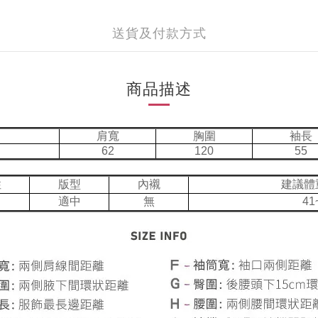
送貨及付款方式
商品描述
肩寬
胸圍
袖長
62
120
55
性
版型
內襯
建議體
適中
無
41