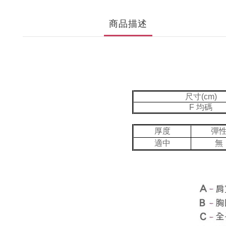
商品描述
尺寸(cm)
F 均碼
厚度
彈
適中
無