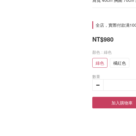
肩寬 40cm 胸圍 70cm
全店，實際付款满10
NT$980
顏色
: 綠色
綠色
橘紅色
數量
加入購物車