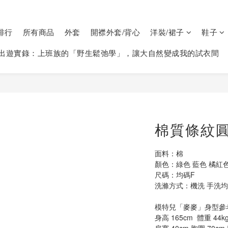
排行
所有商品
外套
開襟外套/背心
洋裝/裙子
鞋子
出遊實錄：上班族的「野生鬆弛學」，讓大自然變成我的試衣間
棉質條紋圓領
面料：棉
顏色：綠色 藍色 橘紅
尺碼：均碼F  
洗滌方式：機洗 手洗均可
模特兒「麥麥」身型參
身高 165cm  體重 44kg