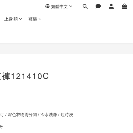
繁體中文
上身類
褲裝
立即購買
121410C
 / 深色衣物需分開 / 冷水洗滌 / 短時浸
考