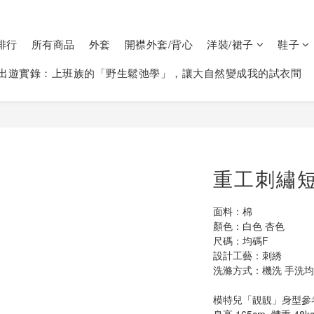
排行
所有商品
外套
開襟外套/背心
洋裝/裙子
鞋子
出遊實錄：上班族的「野生鬆弛學」，讓大自然變成我的試衣間
重工刺繡短褲
面料：棉
顏色：白色 杏色
尺碼：均碼F  
設計工藝：刺綉
洗滌方式：機洗 手洗均可
模特兒「靚靚」身型參