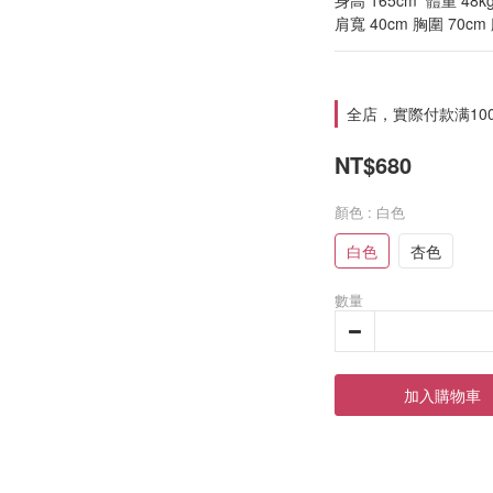
身高 165cm  體重 48kg
肩寬 40cm 胸圍 70cm
全店，實際付款满10
NT$680
顏色
: 白色
白色
杏色
數量
加入購物車