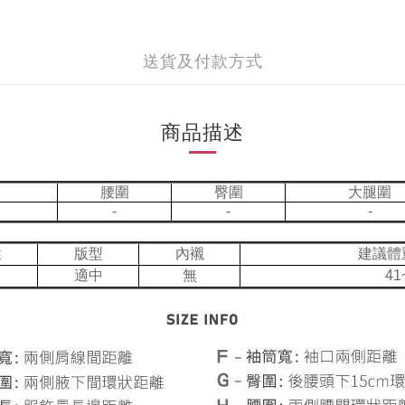
送貨及付款方式
商品描述
腰圍
臀圍
大腿圍
-
-
-
性
版型
內襯
建議體
適中
無
41