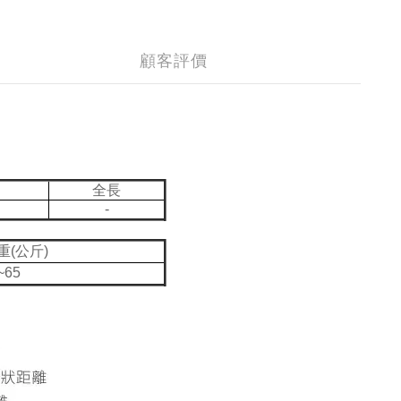
顧客評價
全長
-
重(公斤)
~65