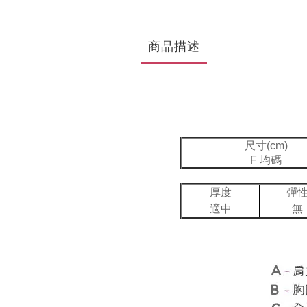
商品描述
尺寸(cm)
F 均碼
厚度
彈
適中
無