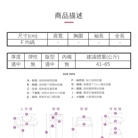
商品描述
尺寸(cm)
肩寬
胸圍
袖長
全長
F 均碼
-
-
-
-
厚度
彈性
版型
內襯
建議體重(公斤)
適中
無
適中
無
41~65