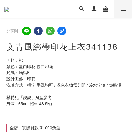
分享到
文青風綁帶印花上衣341138
面料：棉
顏色：藍白印花 咖白印花
尺碼：均碼F
設計工藝：印花
洗滌方式：機洗 手洗均可 / 深色衣物需分開 / 冷水洗滌 / 短時浸
模特兒「靚靚」身型參考
身高 165cm 體重 48.5kg
全店，實際付款满1000免運