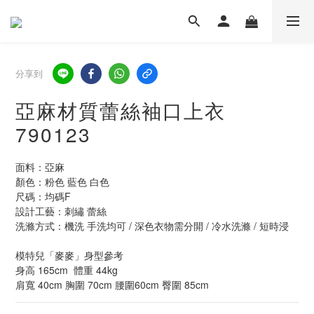
分享到
亞麻材質蕾絲袖口上衣
790123
面料：亞麻
顏色：粉色 藍色 白色
尺碼：均碼F  
設計工藝：刺繡 蕾絲
洗滌方式：機洗 手洗均可 / 深色衣物需分開 / 冷水洗滌 / 短時浸
模特兒「麥麥」身型參考
身高 165cm  體重 44kg  
肩寬 40cm 胸圍 70cm 腰圍60cm 臀圍 85cm