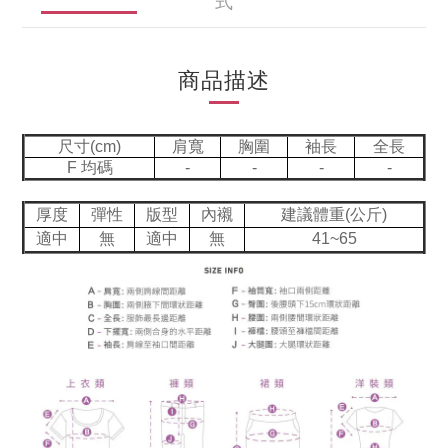
式
商品描述
尺寸(cm)
肩寬
胸圍
袖長
全長
F 均碼
-
-
-
-
厚度
彈性
版型
內襯
建議體重(公斤)
適中
無
適中
無
41~65