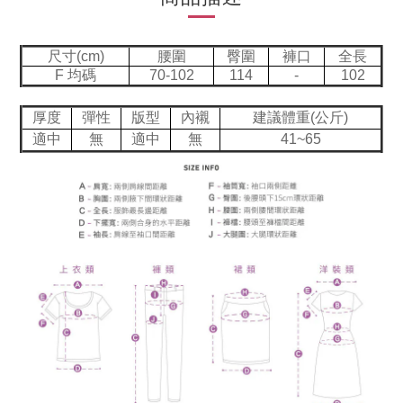
尺寸(cm)
腰圍
臀圍
褲口
全長
F 均碼
70-102
114
-
102
厚度
彈性
版型
內襯
建議體重(公斤)
適中
無
適中
無
41~65