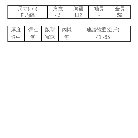
尺寸(cm)
肩寬
胸圍
袖長
全長
F 均碼
43
112
-
59
厚度
彈性
版型
內襯
建議體重(公斤)
適中
無
寬鬆
無
41~65