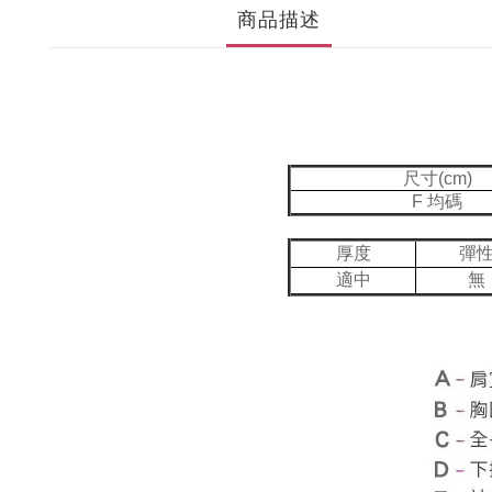
商品描述
尺寸(cm)
F 均碼
厚度
彈
適中
無