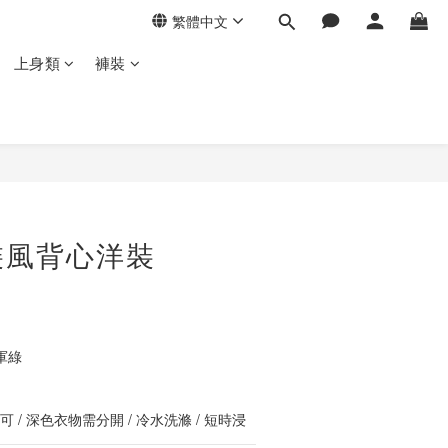
繁體中文
上身類
褲裝
立即購買
裝風背心洋裝
軍綠
 / 深色衣物需分開 / 冷水洗滌 / 短時浸