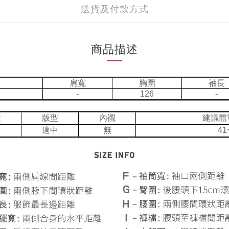
送貨及付款方式
商品描述
肩寬
胸圍
袖長
-
126
-
性
版型
內襯
建議體
適中
無
41