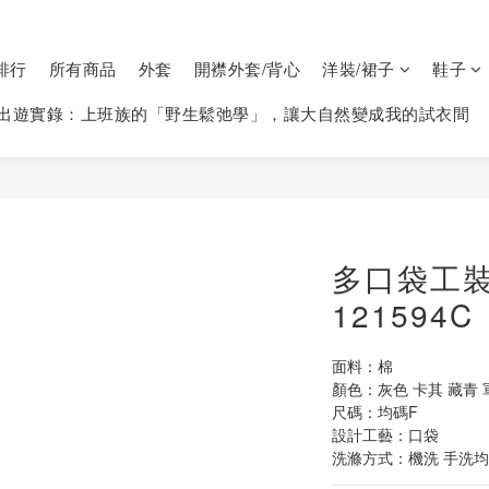
排行
所有商品
外套
開襟外套/背心
洋裝/裙子
鞋子
出遊實錄：上班族的「野生鬆弛學」，讓大自然變成我的試衣間
多口袋工
121594C
面料：棉
顏色：灰色 卡其 藏青 
尺碼：均碼F  
設計工藝：口袋
洗滌方式：機洗 手洗均可