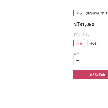
全店，實際付款满10
NT$1,080
顏色
: 灰色
灰色
軍綠
數量
加入購物車