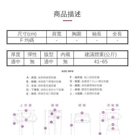
商品描述
尺寸(cm)
肩寬
胸圍
袖長
全長
F 均碼
-
-
-
-
厚度
彈性
版型
內襯
建議體重(公斤)
適中
無
適中
無
41~65