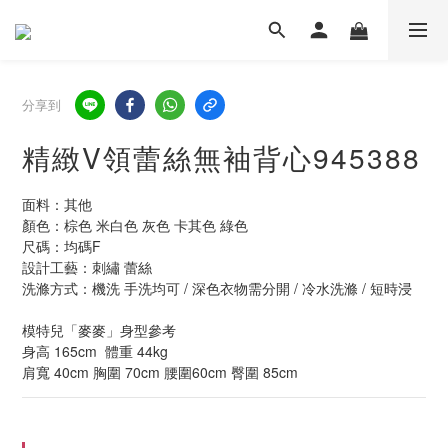
分享到
精緻V領蕾絲無袖背心945388
面料：其他
顏色：棕色 米白色 灰色 卡其色 綠色
尺碼：均碼F  
設計工藝：刺繡 蕾絲
洗滌方式：機洗 手洗均可 / 深色衣物需分開 / 冷水洗滌 / 短時浸
模特兒「麥麥」身型參考
身高 165cm  體重 44kg  
肩寬 40cm 胸圍 70cm 腰圍60cm 臀圍 85cm