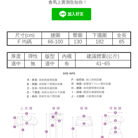
會馬上實測告知你！
尺寸(cm)
腰圍
臀圍
下擺圍
全長
F 均碼
66-100
130
182
85
厚度
彈性
版型
內襯
建議體重(公斤)
適中
無
適中
有
41~65