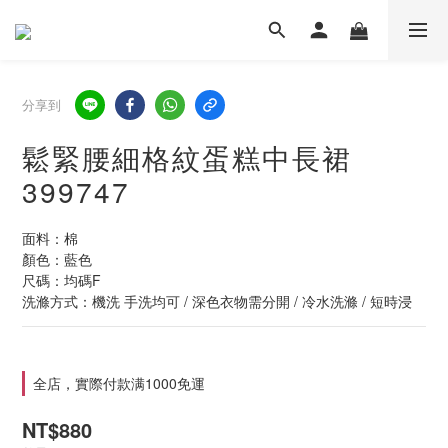
分享到
鬆緊腰細格紋蛋糕中長裙
399747
面料：棉
顏色：藍色
尺碼：均碼F
洗滌方式：機洗 手洗均可 / 深色衣物需分開 / 冷水洗滌 / 短時浸
全店，實際付款满1000免運
NT$880