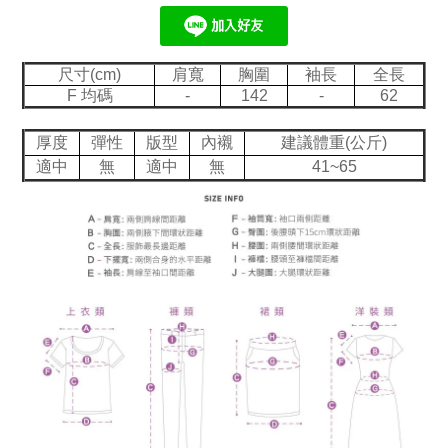
尺寸(cm)
肩寬
胸圍
袖長
全長
F 均碼
-
142
-
62
厚度
彈性
版型
內襯
建議體重(公斤)
適中
無
適中
無
41~65