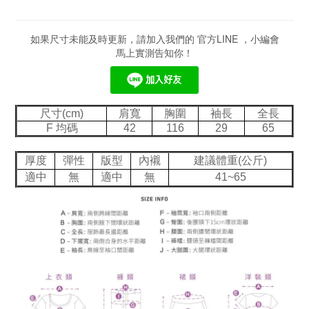
如果尺寸未能及時更新，請加入我們的 官方LINE ，小編會
馬上實測告知你！
尺寸(cm)
肩寬
胸圍
袖長
全長
F 均碼
42
116
29
65
厚度
彈性
版型
內襯
建議體重(公斤)
適中
無
適中
無
41~65