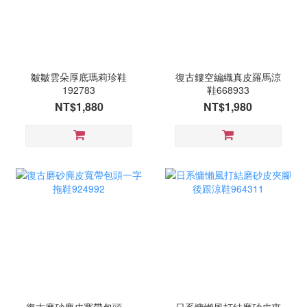
皺皺雲朵厚底瑪莉珍鞋
復古鏤空編織真皮羅馬涼
192783
鞋668933
NT$1,880
NT$1,980