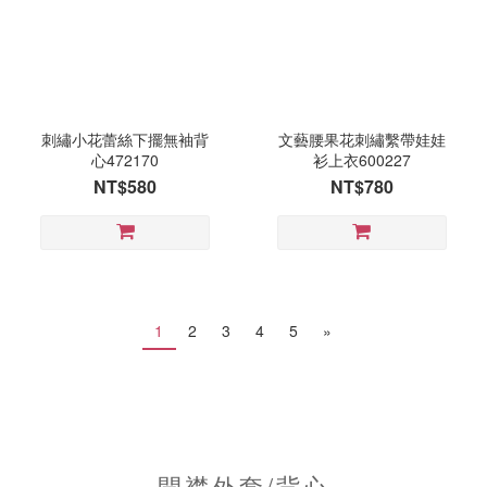
刺繡小花蕾絲下擺無袖背
文藝腰果花刺繡繫帶娃娃
心472170
衫上衣600227
NT$580
NT$780
1
2
3
4
5
»
開襟外套/背心