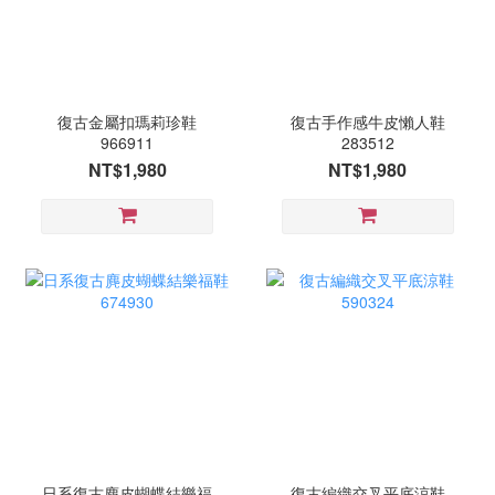
復古金屬扣瑪莉珍鞋
復古手作感牛皮懶人鞋
966911
283512
NT$1,980
NT$1,980
日系復古麂皮蝴蝶結樂福
復古編織交叉平底涼鞋