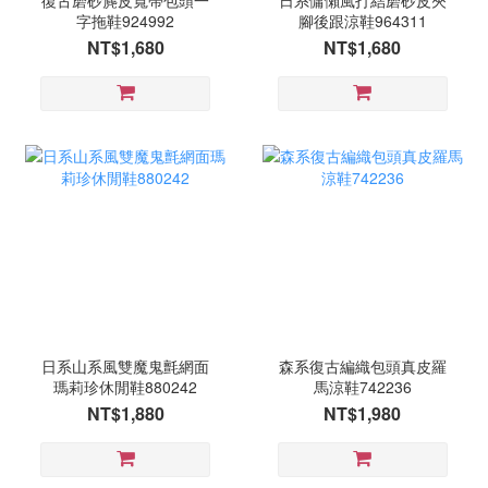
復古磨砂麂皮寬帶包頭一
日系慵懶風打結磨砂皮夾
字拖鞋924992
腳後跟涼鞋964311
NT$1,680
NT$1,680
日系山系風雙魔鬼氈網面
森系復古編織包頭真皮羅
瑪莉珍休閒鞋880242
馬涼鞋742236
NT$1,880
NT$1,980