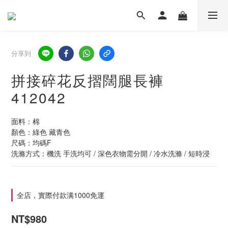
分享到
拼接碎花反摺闊腿長褲
412042
面料：棉
顏色：綠色 藏青色
尺碼：均碼F
洗滌方式：機洗 手洗均可 / 深色衣物需分開 / 冷水洗滌 / 短時浸
全店，實際付款满1000免運
NT$980