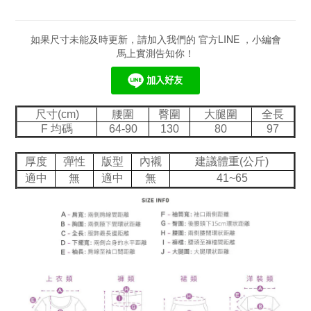
如果尺寸未能及時更新，請加入我們的 官方LINE ，小編會
馬上實測告知你！
尺寸(cm)
腰圍
臀圍
大腿圍
全長
F 均碼
64-90
130
80
97
厚度
彈性
版型
內襯
建議體重(公斤)
適中
無
適中
無
41~65