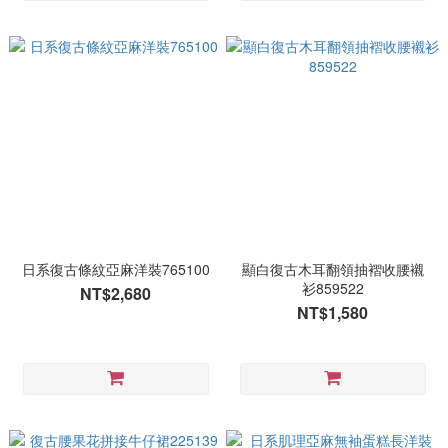
日系復古條紋亞麻洋裝765100
顯白復古木耳翻領抽褶收腰襯
衫859522
NT$2,680
NT$1,580