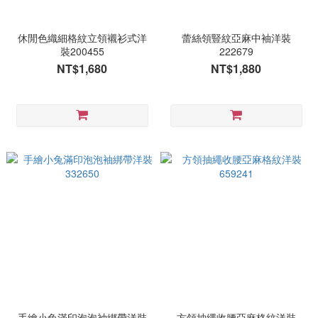
休閒色織細格紋立領襯衫式洋
蕾絲領豎紋亞麻中袖洋裝
裝200455
222679
NT$1,680
NT$1,880
手繪小兔滿印泡泡袖綁帶洋裝
方領抽繩收腰亞麻格紋洋裝