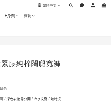
繁體中文
上身類
褲裝
立即購買
鬆緊腰純棉闊腿寬褲
豆綠色
 / 深色衣物需分開 / 冷水洗滌 / 短時浸