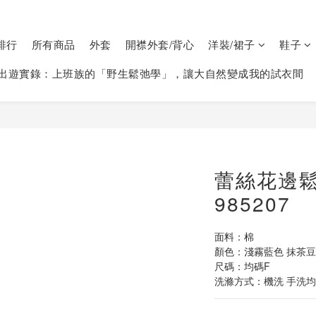
排行
所有商品
外套
開襟外套/背心
洋裝/裙子
鞋子
出遊實錄：上班族的「野生鬆弛學」，讓大自然變成我的試衣間
蕾絲花邊
985207
面料：棉
顏色：淺霧藍色 抹茶
尺碼：均碼F
洗滌方式：機洗 手洗均可