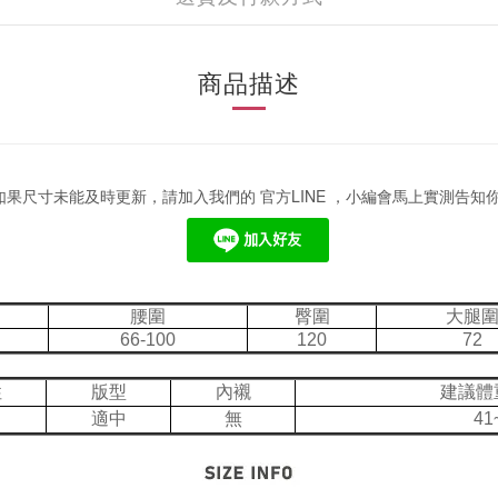
商品描述
果尺寸未能及時更新，請加入我們的 官方LINE ，小編會馬上實測告知
腰圍
臀圍
大腿
66-100
120
72
性
版型
內襯
建議體
適中
無
41