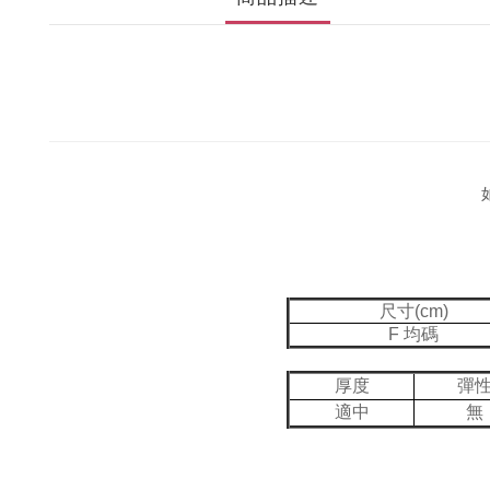
如
尺寸(cm)
F 均碼
厚度
彈
適中
無