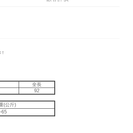
你！
圍
全長
92
重(公斤)
~65