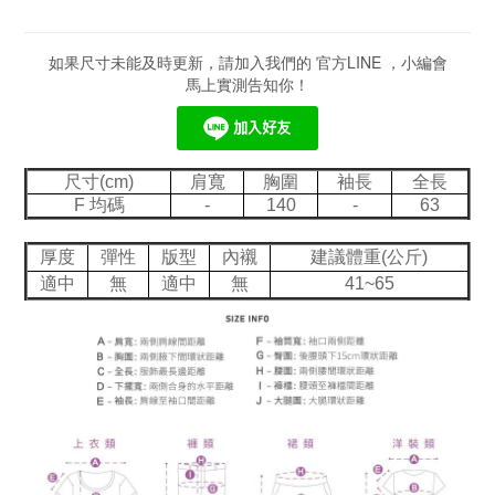
如果尺寸未能及時更新，請加入我們的 官方LINE ，小編會
馬上實測告知你！
尺寸(cm)
肩寬
胸圍
袖長
全長
F 均碼
-
140
-
63
厚度
彈性
版型
內襯
建議體重(公斤)
適中
無
適中
無
41~65